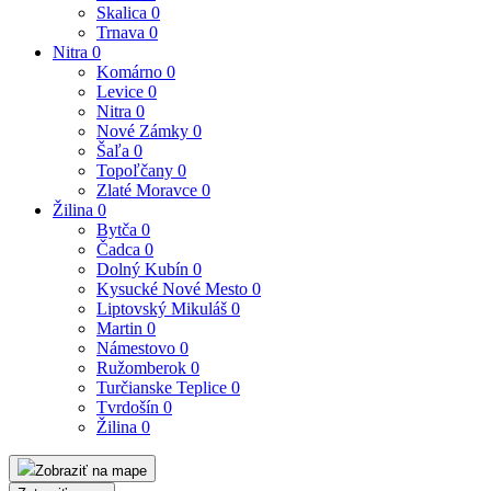
Skalica
0
Trnava
0
Nitra
0
Komárno
0
Levice
0
Nitra
0
Nové Zámky
0
Šaľa
0
Topoľčany
0
Zlaté Moravce
0
Žilina
0
Bytča
0
Čadca
0
Dolný Kubín
0
Kysucké Nové Mesto
0
Liptovský Mikuláš
0
Martin
0
Námestovo
0
Ružomberok
0
Turčianske Teplice
0
Tvrdošín
0
Žilina
0
Zobraziť na mape