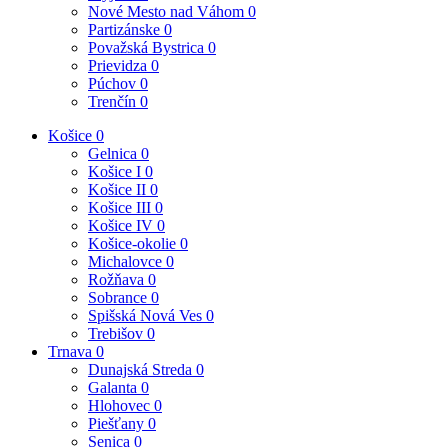
Nové Mesto nad Váhom
0
Partizánske
0
Považská Bystrica
0
Prievidza
0
Púchov
0
Trenčín
0
Košice
0
Gelnica
0
Košice I
0
Košice II
0
Košice III
0
Košice IV
0
Košice-okolie
0
Michalovce
0
Rožňava
0
Sobrance
0
Spišská Nová Ves
0
Trebišov
0
Trnava
0
Dunajská Streda
0
Galanta
0
Hlohovec
0
Piešťany
0
Senica
0