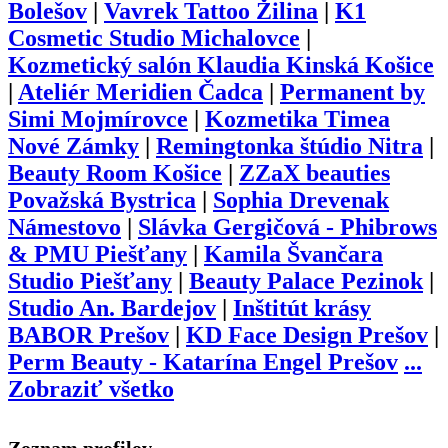
Bolešov
|
Vavrek Tattoo Žilina
|
K1
Cosmetic Studio Michalovce
|
Kozmetický salón Klaudia Kinská Košice
|
Ateliér Meridien Čadca
|
Permanent by
Simi Mojmírovce
|
Kozmetika Timea
Nové Zámky
|
Remingtonka štúdio Nitra
|
Beauty Room Košice
|
ZZaX beauties
Považská Bystrica
|
Sophia Drevenak
Námestovo
|
Slávka Gergičová - Phibrows
& PMU Piešťany
|
Kamila Švančara
Studio Piešťany
|
Beauty Palace Pezinok
|
Studio An. Bardejov
|
Inštitút krásy
BABOR Prešov
|
KD Face Design Prešov
|
Perm Beauty - Katarína Engel Prešov
...
Zobraziť všetko
Zoznam profilov