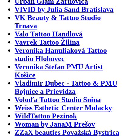
Urban Glam Žarnovica
VIVID by Julia Sand Bratislava
VK Beauty & Tattoo Studio
Trnava
Valo Tattoo Handlová
Vavrek Tattoo Žilina
Veronika Hanuliaková Tattoo
studio Hlohovec
Veronika Stefan PMU Artist
Košice
Vladimír Dubec - Tattoo & PMU
Bojnice a Prievidza
Voloďa Tattoo Studio Snina
Weiss Esthetic Center Malacky
WildTattoo Pezinok
Woman by JanaM Prešov
ZZaX beauties Považská Bystrica