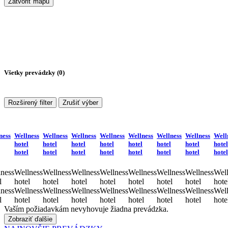
Zatvoriť mapu
Všetky prevádzky (
0
)
Rozširený filter
Zrušiť výber
ness
Wellness
Wellness
Wellness
Wellness
Wellness
Wellness
Wellness
Well
hotel
hotel
hotel
hotel
hotel
hotel
hotel
hotel
hotel
hotel
hotel
hotel
hotel
hotel
hotel
hotel
ness
Wellness
Wellness
Wellness
Wellness
Wellness
Wellness
Wellness
Well
l
hotel
hotel
hotel
hotel
hotel
hotel
hotel
hote
ness
Wellness
Wellness
Wellness
Wellness
Wellness
Wellness
Wellness
Well
l
hotel
hotel
hotel
hotel
hotel
hotel
hotel
hote
Vaším požiadavkám nevyhovuje žiadna prevádzka.
Zobraziť ďalšie