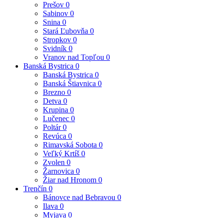
Prešov
0
Sabinov
0
Snina
0
Stará Ľubovňa
0
Stropkov
0
Svidník
0
Vranov nad Topľou
0
Banská Bystrica
0
Banská Bystrica
0
Banská Štiavnica
0
Brezno
0
Detva
0
Krupina
0
Lučenec
0
Poltár
0
Revúca
0
Rimavská Sobota
0
Veľký Krtíš
0
Zvolen
0
Žarnovica
0
Žiar nad Hronom
0
Trenčín
0
Bánovce nad Bebravou
0
Ilava
0
Myjava
0