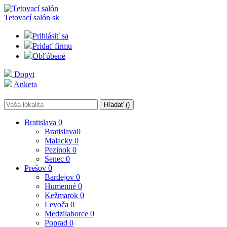
Tetovací salón
sk
Prihlásiť sa
Pridať firmu
Obľúbené
Dopyt
Anketa
Hľadať (
)
Bratislava
0
Bratislava
0
Malacky
0
Pezinok
0
Senec
0
Prešov
0
Bardejov
0
Humenné
0
Kežmarok
0
Levoča
0
Medzilaborce
0
Poprad
0