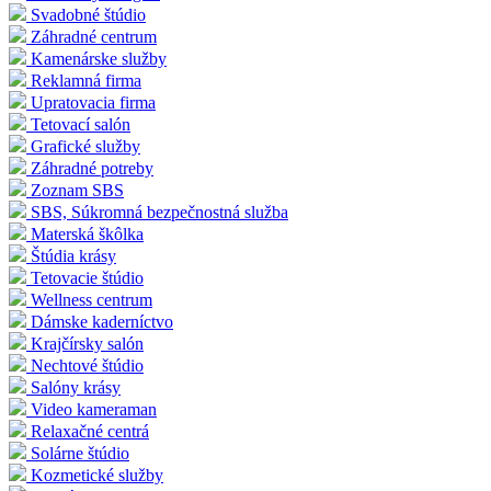
Svadobné štúdio
Záhradné centrum
Kamenárske služby
Reklamná firma
Upratovacia firma
Tetovací salón
Grafické služby
Záhradné potreby
Zoznam SBS
SBS, Súkromná bezpečnostná služba
Materská škôlka
Štúdia krásy
Tetovacie štúdio
Wellness centrum
Dámske kaderníctvo
Krajčírsky salón
Nechtové štúdio
Salóny krásy
Video kameraman
Relaxačné centrá
Solárne štúdio
Kozmetické služby