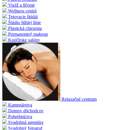
Vizáž a líčenie
Wellness centrá
Tetovacie štúdiá
Štúdio štíhlej línie
Plastická chirurgia
Permanentný makeup
Krajčírske salóny
Relaxačné centrum
Kamenárstva
Domov dôchodcov
Pohrebníctva
Svadobná agentúra
Svadobný fotograf