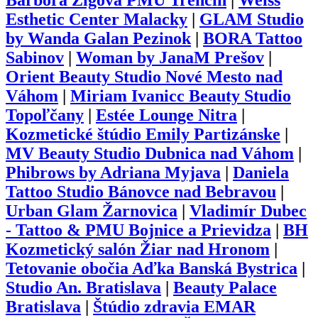
Barbora Žigová PMU Trenčín
|
Weiss
Esthetic Center Malacky
|
GLAM Studio
by Wanda Galan Pezinok
|
BORA Tattoo
Sabinov
|
Woman by JanaM Prešov
|
Orient Beauty Studio Nové Mesto nad
Váhom
|
Miriam Ivanicc Beauty Studio
Topoľčany
|
Estée Lounge Nitra
|
Kozmetické štúdio Emily Partizánske
|
MV Beauty Studio Dubnica nad Váhom
|
Phibrows by Adriana Myjava
|
Daniela
Tattoo Studio Bánovce nad Bebravou
|
Urban Glam Žarnovica
|
Vladimír Dubec
- Tattoo & PMU Bojnice a Prievidza
|
BH
Kozmetický salón Žiar nad Hronom
|
Tetovanie obočia Aďka Banská Bystrica
|
Studio An. Bratislava
|
Beauty Palace
Bratislava
|
Štúdio zdravia EMAR