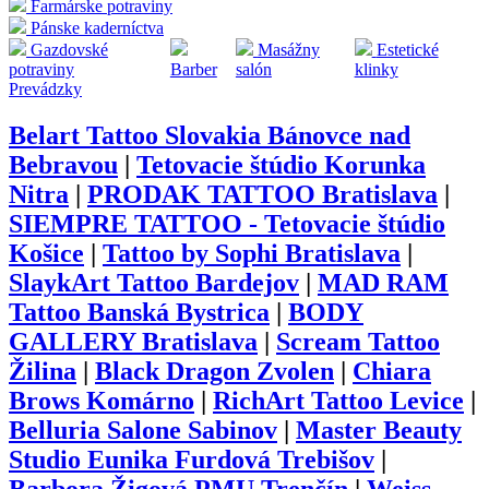
Farmárske potraviny
Pánske kaderníctva
Gazdovské
Masážny
Estetické
potraviny
Barber
salón
klinky
Prevádzky
Belart Tattoo Slovakia Bánovce nad
Bebravou
|
Tetovacie štúdio Korunka
Nitra
|
PRODAK TATTOO Bratislava
|
SIEMPRE TATTOO - Tetovacie štúdio
Košice
|
Tattoo by Sophi Bratislava
|
SlaykArt Tattoo Bardejov
|
MAD RAM
Tattoo Banská Bystrica
|
BODY
GALLERY Bratislava
|
Scream Tattoo
Žilina
|
Black Dragon Zvolen
|
Chiara
Brows Komárno
|
RichArt Tattoo Levice
|
Belluria Salone Sabinov
|
Master Beauty
Studio Eunika Furdová Trebišov
|