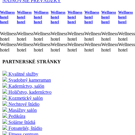
NAJNOVŠIE PREVÁDZKY
Wellness
Wellness
Wellness
Wellness
Wellness
Wellness
Wellness
Wellness
hotel
hotel
hotel
hotel
hotel
hotel
hotel
hotel
hotel
hotel
hotel
hotel
hotel
hotel
hotel
hotel
Wellness
Wellness
Wellness
Wellness
Wellness
Wellness
Wellness
Wellness
hotel
hotel
hotel
hotel
hotel
hotel
hotel
hotel
Wellness
Wellness
Wellness
Wellness
Wellness
Wellness
Wellness
Wellness
hotel
hotel
hotel
hotel
hotel
hotel
hotel
hotel
PARTNERSKÉ STRÁNKY
Kvalitné služby
Svadobný kameraman
Kaderníctvo, salón
Holičstvo, kaderníctvo
Kozmetický salón
Nechtové štúdio
Masážny salón
Pedikúra
Solárne štúdiá
Fotoateliér, štúdio
Fitness centrum