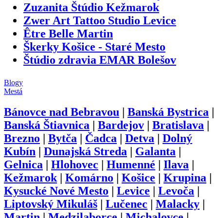
Zuzanita Štúdio Kežmarok
Zwer Art Tattoo Studio Levice
Être Belle Martin
Škerky Košice - Staré Mesto
Štúdio zdravia EMAR Bolešov
Blogy
Mestá
Bánovce nad Bebravou
|
Banská Bystrica
|
Banská Štiavnica
|
Bardejov
|
Bratislava
|
Brezno
|
Bytča
|
Čadca
|
Detva
|
Dolný
Kubín
|
Dunajská Streda
|
Galanta
|
Gelnica
|
Hlohovec
|
Humenné
|
Ilava
|
Kežmarok
|
Komárno
|
Košice
|
Krupina
|
Kysucké Nové Mesto
|
Levice
|
Levoča
|
Liptovský Mikuláš
|
Lučenec
|
Malacky
|
Martin
|
Medzilaborce
|
Michalovce
|