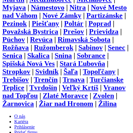
Myjava
|
Námestovo
|
Nitra
|
Nové Mesto
nad Váhom
|
Nové Zámky
|
Partizánske
|
Pezinok
|
Piešťany
|
Poltár
|
Poprad
|
Považská Bystrica
|
Prešov
|
Prievidza
|
Púchov
|
Revúca
|
Rimavská Sobota
|
Rožňava
|
Ružomberok
|
Sabinov
|
Senec
|
Senica
|
Skalica
|
Snina
|
Sobrance
|
Spišská Nová Ves
|
Stará Ľubovňa
|
Stropkov
|
Svidník
|
Šaľa
|
Topoľčany
|
Trebišov
|
Trenčín
|
Trnava
|
Turčianske
Teplice
|
Tvrdošín
|
Veľký Krtíš
|
Vranov
nad Topľou
|
Zlaté Moravce
|
Zvolen
|
Žarnovica
|
Žiar nad Hronom
|
Žilina
O nás
Kariéra
Prihlásenie
Pridať firmu