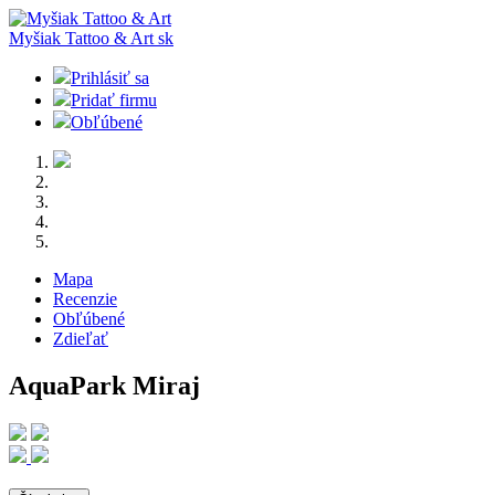
Myšiak Tattoo & Art
sk
Prihlásiť sa
Pridať firmu
Obľúbené
Mapa
Recenzie
Obľúbené
Zdieľať
AquaPark Miraj