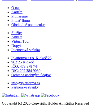
O nás
Kariéra
Prihlásenie
Pridať firmu
Obchodné podmienky
Služby
Anketa
Virtual Tour
Dopyt
Internetová stránka
Iplatforma s.r.o. Klokoč 28,
962 25 Klokoč
IČO: 473 878 74
DiČ: 202 384 9080
Ochrana osobných údajov
info@iplatforma.sk
Partnerské stránky
Copyright (c) 2026 Copyright Holder All Rights Reserved