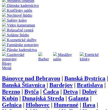
Wellness centrum
Dámske kaderníctvo
Krajčírsky salón
Nechtové štúdio
Salóny krásy
Video kameraman
Relaxačné centrá
Solárne štúdio
Kozmetické služby
Farmárske potraviny
Pánske kaderníctva
Gazdovské
Masážny
Estetické
potraviny
Barber
salón
klinky
Blogy
Mestá
Bánovce nad Bebravou
|
Banská Bystrica
|
Banská Štiavnica
|
Bardejov
|
Bratislava
|
Brezno
|
Bytča
|
Čadca
|
Detva
|
Dolný
Kubín
|
Dunajská Streda
|
Galanta
|
Gelnica
|
Hlohovec
|
Humenné
|
Ilava
|