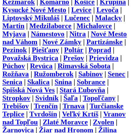
Kežmarok
|
Komárno
|
Košice
|
Krupina
|
Kysucké Nové Mesto
|
Levice
|
Levoča
|
Liptovský Mikuláš
|
Lučenec
|
Malacky
|
Martin
|
Medzilaborce
|
Michalovce
|
Myjava
|
Námestovo
|
Nitra
|
Nové Mesto
nad Váhom
|
Nové Zámky
|
Partizánske
|
Pezinok
|
Piešťany
|
Poltár
|
Poprad
|
Považská Bystrica
|
Prešov
|
Prievidza
|
Púchov
|
Revúca
|
Rimavská Sobota
|
Rožňava
|
Ružomberok
|
Sabinov
|
Senec
|
Senica
|
Skalica
|
Snina
|
Sobrance
|
Spišská Nová Ves
|
Stará Ľubovňa
|
Stropkov
|
Svidník
|
Šaľa
|
Topoľčany
|
Trebišov
|
Trenčín
|
Trnava
|
Turčianske
Teplice
|
Tvrdošín
|
Veľký Krtíš
|
Vranov
nad Topľou
|
Zlaté Moravce
|
Zvolen
|
Žarnovica
|
Žiar nad Hronom
|
Žilina