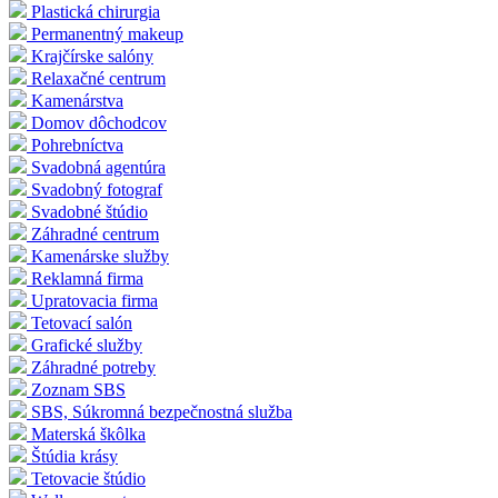
Plastická chirurgia
Permanentný makeup
Krajčírske salóny
Relaxačné centrum
Kamenárstva
Domov dôchodcov
Pohrebníctva
Svadobná agentúra
Svadobný fotograf
Svadobné štúdio
Záhradné centrum
Kamenárske služby
Reklamná firma
Upratovacia firma
Tetovací salón
Grafické služby
Záhradné potreby
Zoznam SBS
SBS, Súkromná bezpečnostná služba
Materská škôlka
Štúdia krásy
Tetovacie štúdio