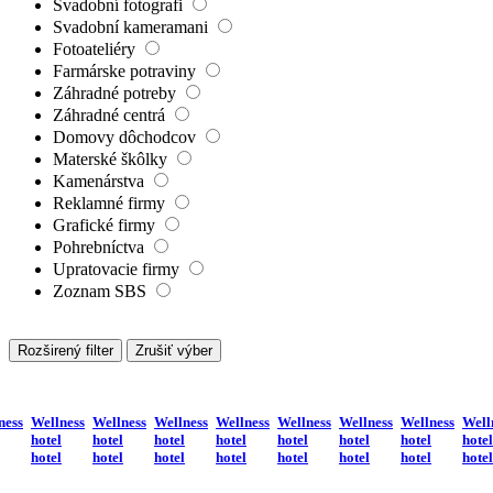
Svadobní fotografi
Svadobní kameramani
Fotoateliéry
Farmárske potraviny
Záhradné potreby
Záhradné centrá
Domovy dôchodcov
Materské škôlky
Kamenárstva
Reklamné firmy
Grafické firmy
Pohrebníctva
Upratovacie firmy
Zoznam SBS
Rozširený filter
Zrušiť výber
ness
Wellness
Wellness
Wellness
Wellness
Wellness
Wellness
Wellness
Well
hotel
hotel
hotel
hotel
hotel
hotel
hotel
hotel
hotel
hotel
hotel
hotel
hotel
hotel
hotel
hotel