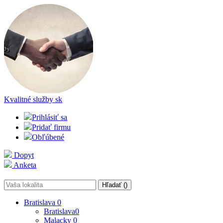
Kvalitné služby
sk
Prihlásiť sa
Pridať firmu
Obľúbené
Dopyt
Anketa
Hľadať (
)
Bratislava
0
Bratislava
0
Malacky
0