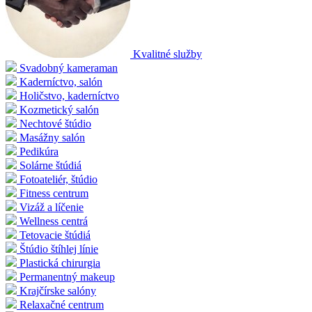
Kvalitné služby
Svadobný kameraman
Kaderníctvo, salón
Holičstvo, kaderníctvo
Kozmetický salón
Nechtové štúdio
Masážny salón
Pedikúra
Solárne štúdiá
Fotoateliér, štúdio
Fitness centrum
Vizáž a líčenie
Wellness centrá
Tetovacie štúdiá
Štúdio štíhlej línie
Plastická chirurgia
Permanentný makeup
Krajčírske salóny
Relaxačné centrum