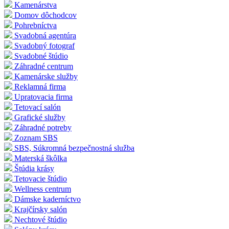
Kamenárstva
Domov dôchodcov
Pohrebníctva
Svadobná agentúra
Svadobný fotograf
Svadobné štúdio
Záhradné centrum
Kamenárske služby
Reklamná firma
Upratovacia firma
Tetovací salón
Grafické služby
Záhradné potreby
Zoznam SBS
SBS, Súkromná bezpečnostná služba
Materská škôlka
Štúdia krásy
Tetovacie štúdio
Wellness centrum
Dámske kaderníctvo
Krajčírsky salón
Nechtové štúdio