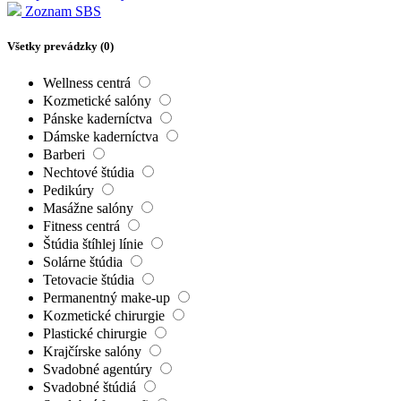
Zoznam SBS
Všetky prevádzky (
0
)
Wellness centrá
Kozmetické salóny
Pánske kaderníctva
Dámske kaderníctva
Barberi
Nechtové štúdia
Pedikúry
Masážne salóny
Fitness centrá
Štúdia štíhlej línie
Solárne štúdia
Tetovacie štúdia
Permanentný make-up
Kozmetické chirurgie
Plastické chirurgie
Krajčírske salóny
Svadobné agentúry
Svadobné štúdiá