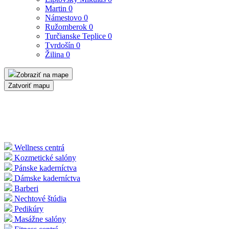
Martin
0
Námestovo
0
Ružomberok
0
Turčianske Teplice
0
Tvrdošín
0
Žilina
0
Zobraziť na mape
Zatvoriť mapu
Wellness centrá
Kozmetické salóny
Pánske kaderníctva
Dámske kaderníctva
Barberi
Nechtové štúdia
Pedikúry
Masážne salóny