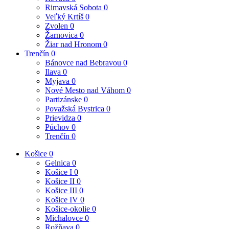
Rimavská Sobota
0
Veľký Krtíš
0
Zvolen
0
Žarnovica
0
Žiar nad Hronom
0
Trenčín
0
Bánovce nad Bebravou
0
Ilava
0
Myjava
0
Nové Mesto nad Váhom
0
Partizánske
0
Považská Bystrica
0
Prievidza
0
Púchov
0
Trenčín
0
Košice
0
Gelnica
0
Košice I
0
Košice II
0
Košice III
0
Košice IV
0
Košice-okolie
0
Michalovce
0
Rožňava
0