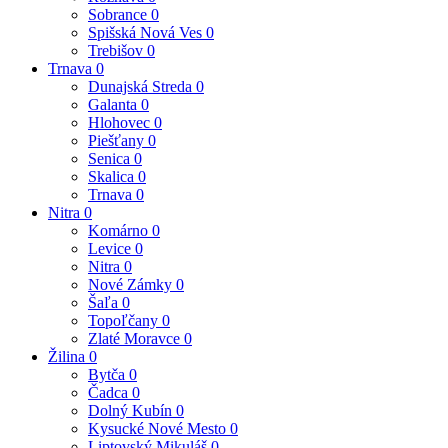
Sobrance
0
Spišská Nová Ves
0
Trebišov
0
Trnava
0
Dunajská Streda
0
Galanta
0
Hlohovec
0
Piešťany
0
Senica
0
Skalica
0
Trnava
0
Nitra
0
Komárno
0
Levice
0
Nitra
0
Nové Zámky
0
Šaľa
0
Topoľčany
0
Zlaté Moravce
0
Žilina
0
Bytča
0
Čadca
0
Dolný Kubín
0
Kysucké Nové Mesto
0
Liptovský Mikuláš
0