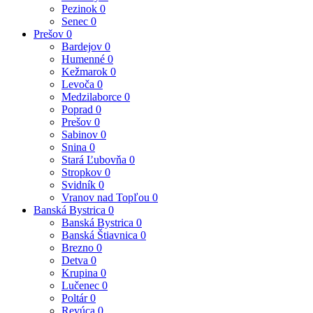
Pezinok
0
Senec
0
Prešov
0
Bardejov
0
Humenné
0
Kežmarok
0
Levoča
0
Medzilaborce
0
Poprad
0
Prešov
0
Sabinov
0
Snina
0
Stará Ľubovňa
0
Stropkov
0
Svidník
0
Vranov nad Topľou
0
Banská Bystrica
0
Banská Bystrica
0
Banská Štiavnica
0
Brezno
0
Detva
0
Krupina
0
Lučenec
0
Poltár
0
Revúca
0