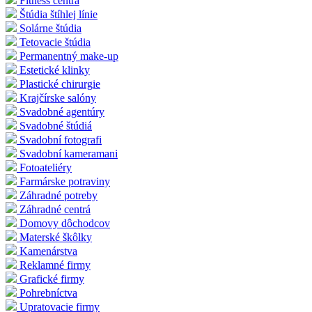
Fitness centrá
Štúdia štíhlej línie
Solárne štúdia
Tetovacie štúdia
Permanentný make-up
Estetické klinky
Plastické chirurgie
Krajčírske salóny
Svadobné agentúry
Svadobné štúdiá
Svadobní fotografi
Svadobní kameramani
Fotoateliéry
Farmárske potraviny
Záhradné potreby
Záhradné centrá
Domovy dôchodcov
Materské škôlky
Kamenárstva
Reklamné firmy
Grafické firmy
Pohrebníctva
Upratovacie firmy