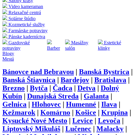
Salóny krásy
Video kameraman
Relaxačné centrá
Solárne štúdio
Kozmetické služby
Farmárske potraviny
Pánske kaderníctva
Gazdovské
Masážny
Estetické
potraviny
Barber
salón
klinky
Blogy
Mestá
Bánovce nad Bebravou
|
Banská Bystrica
|
Banská Štiavnica
|
Bardejov
|
Bratislava
|
Brezno
|
Bytča
|
Čadca
|
Detva
|
Dolný
Kubín
|
Dunajská Streda
|
Galanta
|
Gelnica
|
Hlohovec
|
Humenné
|
Ilava
|
Kežmarok
|
Komárno
|
Košice
|
Krupina
|
Kysucké Nové Mesto
|
Levice
|
Levoča
|
Liptovský Mikuláš
|
Lučenec
|
Malacky
|