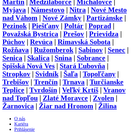
Martin
|
Medzilaborce
|
Michalovce
|
Myjava
|
Námestovo
|
Nitra
|
Nové Mesto
nad Váhom
|
Nové Zámky
|
Partizánske
|
Pezinok
|
Piešťany
|
Poltár
|
Poprad
|
Považská Bystrica
|
Prešov
|
Prievidza
|
Púchov
|
Revúca
|
Rimavská Sobota
|
Rožňava
|
Ružomberok
|
Sabinov
|
Senec
|
Senica
|
Skalica
|
Snina
|
Sobrance
|
Spišská Nová Ves
|
Stará Ľubovňa
|
Stropkov
|
Svidník
|
Šaľa
|
Topoľčany
|
Trebišov
|
Trenčín
|
Trnava
|
Turčianske
Teplice
|
Tvrdošín
|
Veľký Krtíš
|
Vranov
nad Topľou
|
Zlaté Moravce
|
Zvolen
|
Žarnovica
|
Žiar nad Hronom
|
Žilina
O nás
Kariéra
Prihlásenie