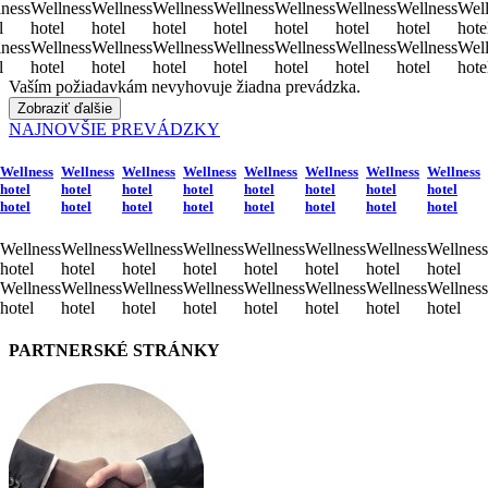
ness
Wellness
Wellness
Wellness
Wellness
Wellness
Wellness
Wellness
Well
l
hotel
hotel
hotel
hotel
hotel
hotel
hotel
hote
ness
Wellness
Wellness
Wellness
Wellness
Wellness
Wellness
Wellness
Well
l
hotel
hotel
hotel
hotel
hotel
hotel
hotel
hote
Vaším požiadavkám nevyhovuje žiadna prevádzka.
Zobraziť ďalšie
NAJNOVŠIE PREVÁDZKY
Wellness
Wellness
Wellness
Wellness
Wellness
Wellness
Wellness
Wellness
hotel
hotel
hotel
hotel
hotel
hotel
hotel
hotel
hotel
hotel
hotel
hotel
hotel
hotel
hotel
hotel
Wellness
Wellness
Wellness
Wellness
Wellness
Wellness
Wellness
Wellness
hotel
hotel
hotel
hotel
hotel
hotel
hotel
hotel
Wellness
Wellness
Wellness
Wellness
Wellness
Wellness
Wellness
Wellness
hotel
hotel
hotel
hotel
hotel
hotel
hotel
hotel
PARTNERSKÉ STRÁNKY