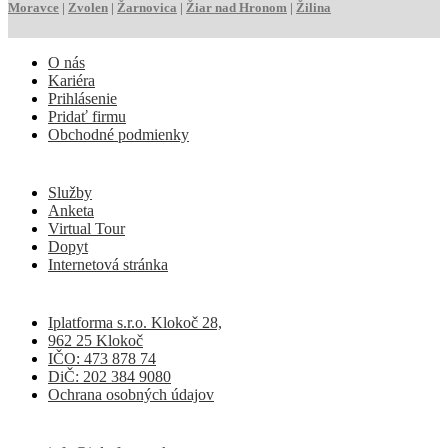
Moravce
|
Zvolen
|
Žarnovica
|
Žiar nad Hronom
|
Žilina
O nás
Kariéra
Prihlásenie
Pridať firmu
Obchodné podmienky
Služby
Anketa
Virtual Tour
Dopyt
Internetová stránka
Iplatforma s.r.o. Klokoč 28,
962 25 Klokoč
IČO: 473 878 74
DiČ: 202 384 9080
Ochrana osobných údajov