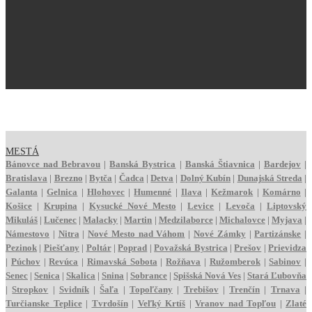
MESTÁ
Bánovce nad Bebravou
|
Banská Bystrica
|
Banská Štiavnica
|
Bardejov
|
Bratislava
|
Brezno
|
Bytča
|
Čadca
|
Detva
|
Dolný Kubín
|
Dunajská Streda
|
Galanta
|
Gelnica
|
Hlohovec
|
Humenné
|
Ilava
|
Kežmarok
|
Komárno
|
Košice
|
Krupina
|
Kysucké Nové Mesto
|
Levice
|
Levoča
|
Liptovský
Mikuláš
|
Lučenec
|
Malacky
|
Martin
|
Medzilaborce
|
Michalovce
|
Myjava
|
Námestovo
|
Nitra
|
Nové Mesto nad Váhom
|
Nové Zámky
|
Partizánske
|
Pezinok
|
Piešťany
|
Poltár
|
Poprad
|
Považská Bystrica
|
Prešov
|
Prievidza
|
Púchov
|
Revúca
|
Rimavská Sobota
|
Rožňava
|
Ružomberok
|
Sabinov
|
Senec
|
Senica
|
Skalica
|
Snina
|
Sobrance
|
Spišská Nová Ves
|
Stará Ľubovňa
|
Stropkov
|
Svidník
|
Šaľa
|
Topoľčany
|
Trebišov
|
Trenčín
|
Trnava
|
Turčianske Teplice
|
Tvrdošín
|
Veľký Krtíš
|
Vranov nad Topľou
|
Zlaté