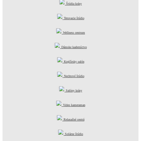
Štúdia krásy
Tetovacie štúdio
Wellness centrum
Dámske kaderníctvo
Krajčírsky salón
Nechtové štúdio
Salóny krásy
Video kameraman
Relaxačné centrá
Solárne štúdio