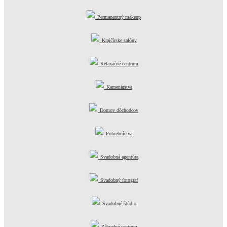
Permanentný makeup
Krajčírske salóny
Relaxačné centrum
Kamenárstva
Domov dôchodcov
Pohrebníctva
Svadobná agentúra
Svadobný fotograf
Svadobné štúdio
Záhradné centrum