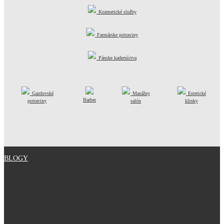
Kozmetické služby
Farmárske potraviny
Pánske kaderníctva
Gazdovské
Masážny
Estetické
Barber
potraviny
salón
klinky
BLOGY