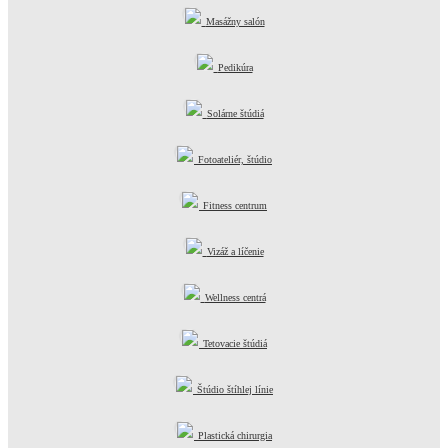
Masážny salón
Pedikúra
Solárne štúdiá
Fotoateliér, štúdio
Fitness centrum
Vizáž a líčenie
Wellness centrá
Tetovacie štúdiá
Štúdio štíhlej línie
Plastická chirurgia