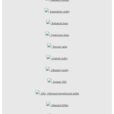
Kamenárske služby
Reklamná firma
Upratovacia firma
Tetovací salón
Grafické služby
Záhradné potreby
Zoznam SBS
SBS, Súkromná bezpečnostná služba
Materská škôlka