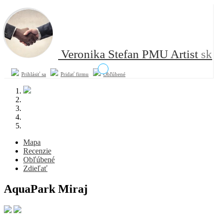
Veronika Stefan PMU Artist
sk
Prihlásiť sa
Pridať firmu
Obľúbené
Mapa
Recenzie
Obľúbené
Zdieľať
AquaPark Miraj