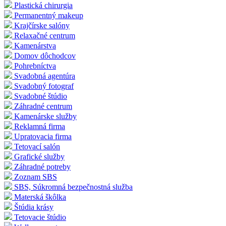
Plastická chirurgia
Permanentný makeup
Krajčírske salóny
Relaxačné centrum
Kamenárstva
Domov dôchodcov
Pohrebníctva
Svadobná agentúra
Svadobný fotograf
Svadobné štúdio
Záhradné centrum
Kamenárske služby
Reklamná firma
Upratovacia firma
Tetovací salón
Grafické služby
Záhradné potreby
Zoznam SBS
SBS, Súkromná bezpečnostná služba
Materská škôlka
Štúdia krásy
Tetovacie štúdio