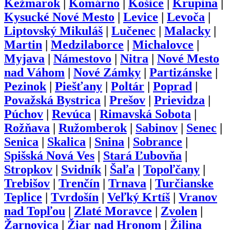
Kežmarok
|
Komárno
|
Košice
|
Krupina
|
Kysucké Nové Mesto
|
Levice
|
Levoča
|
Liptovský Mikuláš
|
Lučenec
|
Malacky
|
Martin
|
Medzilaborce
|
Michalovce
|
Myjava
|
Námestovo
|
Nitra
|
Nové Mesto
nad Váhom
|
Nové Zámky
|
Partizánske
|
Pezinok
|
Piešťany
|
Poltár
|
Poprad
|
Považská Bystrica
|
Prešov
|
Prievidza
|
Púchov
|
Revúca
|
Rimavská Sobota
|
Rožňava
|
Ružomberok
|
Sabinov
|
Senec
|
Senica
|
Skalica
|
Snina
|
Sobrance
|
Spišská Nová Ves
|
Stará Ľubovňa
|
Stropkov
|
Svidník
|
Šaľa
|
Topoľčany
|
Trebišov
|
Trenčín
|
Trnava
|
Turčianske
Teplice
|
Tvrdošín
|
Veľký Krtíš
|
Vranov
nad Topľou
|
Zlaté Moravce
|
Zvolen
|
Žarnovica
|
Žiar nad Hronom
|
Žilina