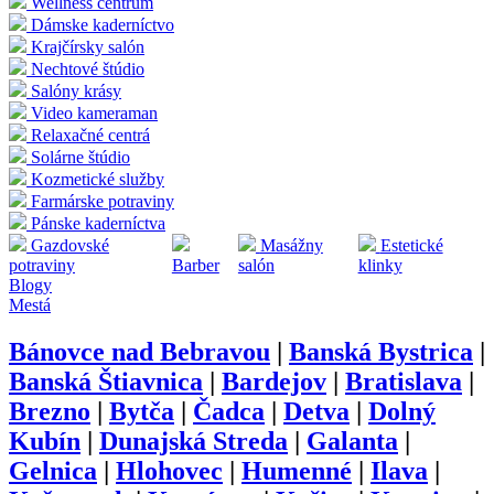
Wellness centrum
Dámske kaderníctvo
Krajčírsky salón
Nechtové štúdio
Salóny krásy
Video kameraman
Relaxačné centrá
Solárne štúdio
Kozmetické služby
Farmárske potraviny
Pánske kaderníctva
Gazdovské
Masážny
Estetické
potraviny
Barber
salón
klinky
Blogy
Mestá
Bánovce nad Bebravou
|
Banská Bystrica
|
Banská Štiavnica
|
Bardejov
|
Bratislava
|
Brezno
|
Bytča
|
Čadca
|
Detva
|
Dolný
Kubín
|
Dunajská Streda
|
Galanta
|
Gelnica
|
Hlohovec
|
Humenné
|
Ilava
|