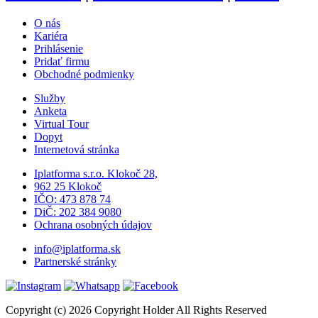
O nás
Kariéra
Prihlásenie
Pridať firmu
Obchodné podmienky
Služby
Anketa
Virtual Tour
Dopyt
Internetová stránka
Iplatforma s.r.o. Klokoč 28,
962 25 Klokoč
IČO: 473 878 74
DiČ: 202 384 9080
Ochrana osobných údajov
info@iplatforma.sk
Partnerské stránky
Copyright (c) 2026 Copyright Holder All Rights Reserved