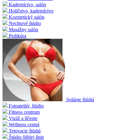
Kaderníctvo, salón
Holičstvo, kaderníctvo
Kozmetický salón
Nechtové štúdio
Masážny salón
Pedikúra
Solárne štúdiá
Fotoateliér, štúdio
Fitness centrum
Vizáž a líčenie
Wellness centrá
Tetovacie štúdiá
Štúdio štíhlej línie