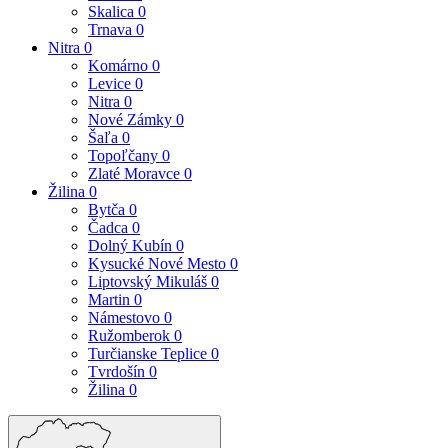
Skalica
0
Trnava
0
Nitra
0
Komárno
0
Levice
0
Nitra
0
Nové Zámky
0
Šaľa
0
Topoľčany
0
Zlaté Moravce
0
Žilina
0
Bytča
0
Čadca
0
Dolný Kubín
0
Kysucké Nové Mesto
0
Liptovský Mikuláš
0
Martin
0
Námestovo
0
Ružomberok
0
Turčianske Teplice
0
Tvrdošín
0
Žilina
0