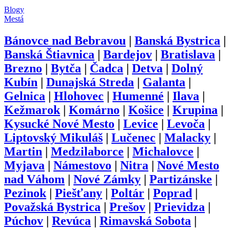
Blogy
Mestá
Bánovce nad Bebravou
|
Banská Bystrica
|
Banská Štiavnica
|
Bardejov
|
Bratislava
|
Brezno
|
Bytča
|
Čadca
|
Detva
|
Dolný
Kubín
|
Dunajská Streda
|
Galanta
|
Gelnica
|
Hlohovec
|
Humenné
|
Ilava
|
Kežmarok
|
Komárno
|
Košice
|
Krupina
|
Kysucké Nové Mesto
|
Levice
|
Levoča
|
Liptovský Mikuláš
|
Lučenec
|
Malacky
|
Martin
|
Medzilaborce
|
Michalovce
|
Myjava
|
Námestovo
|
Nitra
|
Nové Mesto
nad Váhom
|
Nové Zámky
|
Partizánske
|
Pezinok
|
Piešťany
|
Poltár
|
Poprad
|
Považská Bystrica
|
Prešov
|
Prievidza
|
Púchov
|
Revúca
|
Rimavská Sobota
|