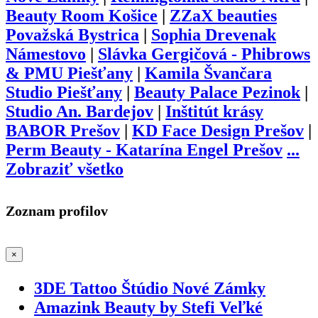
Beauty Room Košice
|
ZZaX beauties
Považská Bystrica
|
Sophia Drevenak
Námestovo
|
Slávka Gergičová - Phibrows
& PMU Piešťany
|
Kamila Švančara
Studio Piešťany
|
Beauty Palace Pezinok
|
Studio An. Bardejov
|
Inštitút krásy
BABOR Prešov
|
KD Face Design Prešov
|
Perm Beauty - Katarína Engel Prešov
...
Zobraziť všetko
Zoznam profilov
×
3DE Tattoo Štúdio Nové Zámky
Amazink Beauty by Stefi Veľké