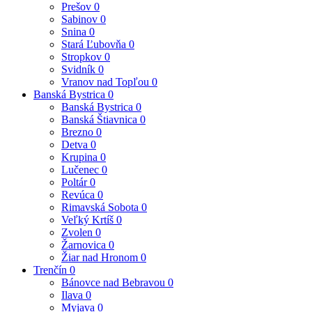
Prešov
0
Sabinov
0
Snina
0
Stará Ľubovňa
0
Stropkov
0
Svidník
0
Vranov nad Topľou
0
Banská Bystrica
0
Banská Bystrica
0
Banská Štiavnica
0
Brezno
0
Detva
0
Krupina
0
Lučenec
0
Poltár
0
Revúca
0
Rimavská Sobota
0
Veľký Krtíš
0
Zvolen
0
Žarnovica
0
Žiar nad Hronom
0
Trenčín
0
Bánovce nad Bebravou
0
Ilava
0
Myjava
0