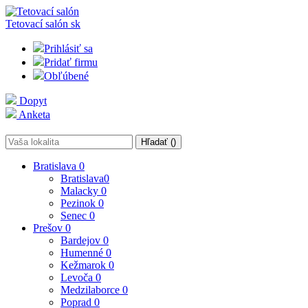
Tetovací salón
sk
Prihlásiť sa
Pridať firmu
Obľúbené
Dopyt
Anketa
Hľadať (
)
Bratislava
0
Bratislava
0
Malacky
0
Pezinok
0
Senec
0
Prešov
0
Bardejov
0
Humenné
0
Kežmarok
0
Levoča
0
Medzilaborce
0
Poprad
0