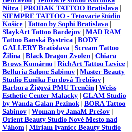
Bebravou
|
Tetovacie štúdio Korunka
Nitra
|
PRODAK TATTOO Bratislava
|
SIEMPRE TATTOO - Tetovacie štúdio
Košice
|
Tattoo by Sophi Bratislava
|
SlaykArt Tattoo Bardejov
|
MAD RAM
Tattoo Banská Bystrica
|
BODY
GALLERY Bratislava
|
Scream Tattoo
Žilina
|
Black Dragon Zvolen
|
Chiara
Brows Komárno
|
RichArt Tattoo Levice
|
Belluria Salone Sabinov
|
Master Beauty
Studio Eunika Furdová Trebišov
|
Barbora Žigová PMU Trenčín
|
Weiss
Esthetic Center Malacky
|
GLAM Studio
by Wanda Galan Pezinok
|
BORA Tattoo
Sabinov
|
Woman by JanaM Prešov
|
Orient Beauty Studio Nové Mesto nad
Váhom
|
Miriam Ivanicc Beauty Studio