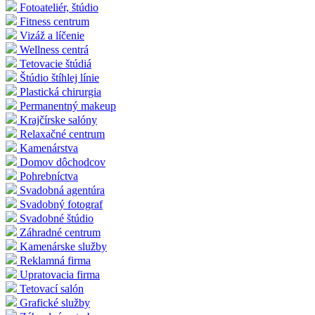
Fotoateliér, štúdio
Fitness centrum
Vizáž a líčenie
Wellness centrá
Tetovacie štúdiá
Štúdio štíhlej línie
Plastická chirurgia
Permanentný makeup
Krajčírske salóny
Relaxačné centrum
Kamenárstva
Domov dôchodcov
Pohrebníctva
Svadobná agentúra
Svadobný fotograf
Svadobné štúdio
Záhradné centrum
Kamenárske služby
Reklamná firma
Upratovacia firma
Tetovací salón
Grafické služby