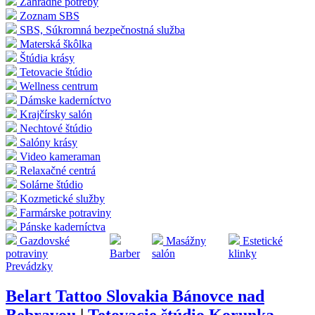
Záhradné potreby
Zoznam SBS
SBS, Súkromná bezpečnostná služba
Materská škôlka
Štúdia krásy
Tetovacie štúdio
Wellness centrum
Dámske kaderníctvo
Krajčírsky salón
Nechtové štúdio
Salóny krásy
Video kameraman
Relaxačné centrá
Solárne štúdio
Kozmetické služby
Farmárske potraviny
Pánske kaderníctva
Gazdovské
Masážny
Estetické
potraviny
Barber
salón
klinky
Prevádzky
Belart Tattoo Slovakia Bánovce nad