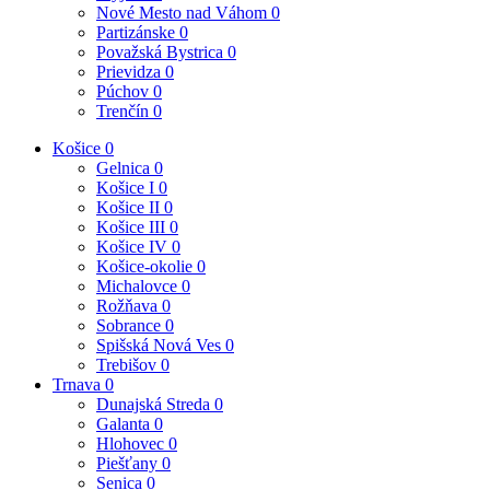
Nové Mesto nad Váhom
0
Partizánske
0
Považská Bystrica
0
Prievidza
0
Púchov
0
Trenčín
0
Košice
0
Gelnica
0
Košice I
0
Košice II
0
Košice III
0
Košice IV
0
Košice-okolie
0
Michalovce
0
Rožňava
0
Sobrance
0
Spišská Nová Ves
0
Trebišov
0
Trnava
0
Dunajská Streda
0
Galanta
0
Hlohovec
0
Piešťany
0
Senica
0