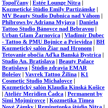
Topoľčany
|
Estée Lounge Nitra
|
Kozmetické štúdio Emily Partizánske
|
MV Beauty Studio Dubnica nad Váhom
|
Phibrows by Adriana Myjava
|
Daniela
Tattoo Studio Bánovce nad Bebravou
|
Urban Glam Žarnovica
|
Vladimír Dubec
- Tattoo & PMU Bojnice a Prievidza
|
BH
Kozmetický salón Žiar nad Hronom
|
Tetovanie obočia Aďka Banská Bystrica
|
Studio An. Bratislava
|
Beauty Palace
Bratislava
|
Štúdio zdravia EMAR
Bolešov
|
Vavrek Tattoo Žilina
|
K1
Cosmetic Studio Michalovce
|
Kozmetický salón Klaudia Kinská Košice
|
Ateliér Meridien Čadca
|
Permanent by
Simi Mojmírovce
|
Kozmetika Timea
Nové Zámky
|
Remingtonka štúdio Nitra
|