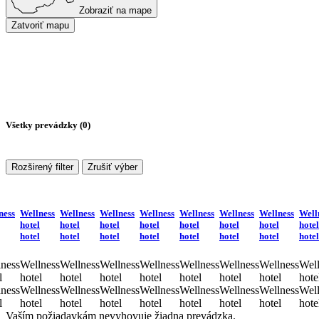
Zobraziť na mape
Zatvoriť mapu
Všetky prevádzky (
0
)
Rozširený filter
Zrušiť výber
ness
Wellness
Wellness
Wellness
Wellness
Wellness
Wellness
Wellness
Well
hotel
hotel
hotel
hotel
hotel
hotel
hotel
hotel
hotel
hotel
hotel
hotel
hotel
hotel
hotel
hotel
ness
Wellness
Wellness
Wellness
Wellness
Wellness
Wellness
Wellness
Well
l
hotel
hotel
hotel
hotel
hotel
hotel
hotel
hote
ness
Wellness
Wellness
Wellness
Wellness
Wellness
Wellness
Wellness
Well
l
hotel
hotel
hotel
hotel
hotel
hotel
hotel
hote
Vaším požiadavkám nevyhovuje žiadna prevádzka.