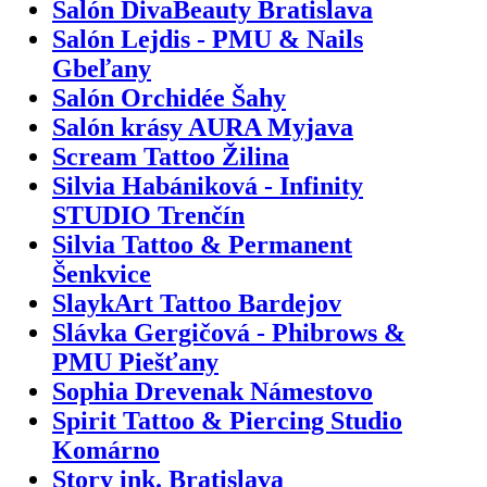
Salón DivaBeauty Bratislava
Salón Lejdis - PMU & Nails
Gbeľany
Salón Orchidée Šahy
Salón krásy AURA Myjava
Scream Tattoo Žilina
Silvia Habániková - Infinity
STUDIO Trenčín
Silvia Tattoo & Permanent
Šenkvice
SlaykArt Tattoo Bardejov
Slávka Gergičová - Phibrows &
PMU Piešťany
Sophia Drevenak Námestovo
Spirit Tattoo & Piercing Studio
Komárno
Story ink. Bratislava