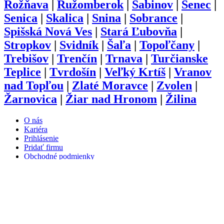
Rožňava
|
Ružomberok
|
Sabinov
|
Senec
|
Senica
|
Skalica
|
Snina
|
Sobrance
|
Spišská Nová Ves
|
Stará Ľubovňa
|
Stropkov
|
Svidník
|
Šaľa
|
Topoľčany
|
Trebišov
|
Trenčín
|
Trnava
|
Turčianske
Teplice
|
Tvrdošín
|
Veľký Krtíš
|
Vranov
nad Topľou
|
Zlaté Moravce
|
Zvolen
|
Žarnovica
|
Žiar nad Hronom
|
Žilina
O nás
Kariéra
Prihlásenie
Pridať firmu
Obchodné podmienky
Služby
Anketa
Virtual Tour
Dopyt
Internetová stránka