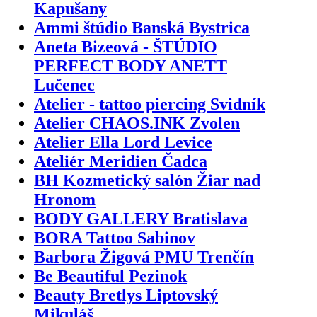
Kapušany
Ammi štúdio Banská Bystrica
Aneta Bizeová - ŠTÚDIO
PERFECT BODY ANETT
Lučenec
Atelier - tattoo piercing Svidník
Atelier CHAOS.INK Zvolen
Atelier Ella Lord Levice
Ateliér Meridien Čadca
BH Kozmetický salón Žiar nad
Hronom
BODY GALLERY Bratislava
BORA Tattoo Sabinov
Barbora Žigová PMU Trenčín
Be Beautiful Pezinok
Beauty Bretlys Liptovský
Mikuláš