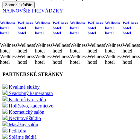
Zobraziť ďalšie
NAJNOVŠIE PREVÁDZKY
Wellness
Wellness
Wellness
Wellness
Wellness
Wellness
Wellness
Wellness
hotel
hotel
hotel
hotel
hotel
hotel
hotel
hotel
hotel
hotel
hotel
hotel
hotel
hotel
hotel
hotel
Wellness
Wellness
Wellness
Wellness
Wellness
Wellness
Wellness
Wellness
hotel
hotel
hotel
hotel
hotel
hotel
hotel
hotel
Wellness
Wellness
Wellness
Wellness
Wellness
Wellness
Wellness
Wellness
hotel
hotel
hotel
hotel
hotel
hotel
hotel
hotel
PARTNERSKÉ STRÁNKY
Kvalitné služby
Svadobný kameraman
Kaderníctvo, salón
Holičstvo, kaderníctvo
Kozmetický salón
Nechtové štúdio
Masážny salón
Pedikúra
Solárne štúdiá