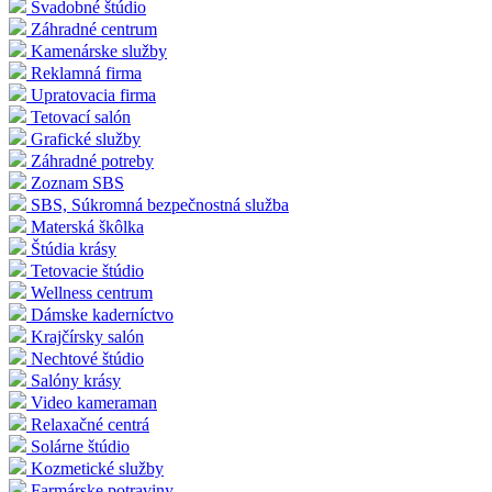
Svadobné štúdio
Záhradné centrum
Kamenárske služby
Reklamná firma
Upratovacia firma
Tetovací salón
Grafické služby
Záhradné potreby
Zoznam SBS
SBS, Súkromná bezpečnostná služba
Materská škôlka
Štúdia krásy
Tetovacie štúdio
Wellness centrum
Dámske kaderníctvo
Krajčírsky salón
Nechtové štúdio
Salóny krásy
Video kameraman
Relaxačné centrá
Solárne štúdio
Kozmetické služby
Farmárske potraviny