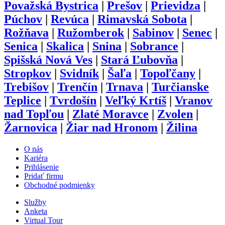
Považská Bystrica
|
Prešov
|
Prievidza
|
Púchov
|
Revúca
|
Rimavská Sobota
|
Rožňava
|
Ružomberok
|
Sabinov
|
Senec
|
Senica
|
Skalica
|
Snina
|
Sobrance
|
Spišská Nová Ves
|
Stará Ľubovňa
|
Stropkov
|
Svidník
|
Šaľa
|
Topoľčany
|
Trebišov
|
Trenčín
|
Trnava
|
Turčianske
Teplice
|
Tvrdošín
|
Veľký Krtíš
|
Vranov
nad Topľou
|
Zlaté Moravce
|
Zvolen
|
Žarnovica
|
Žiar nad Hronom
|
Žilina
O nás
Kariéra
Prihlásenie
Pridať firmu
Obchodné podmienky
Služby
Anketa
Virtual Tour