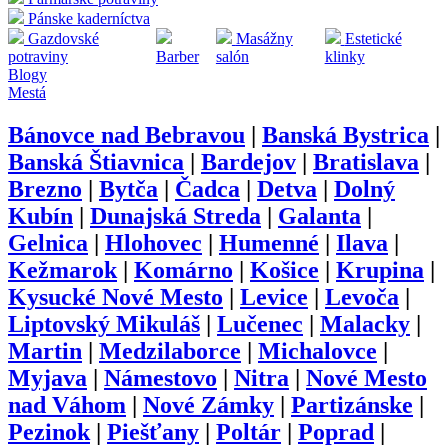
Pánske kaderníctva
Gazdovské
Masážny
Estetické
potraviny
Barber
salón
klinky
Blogy
Mestá
Bánovce nad Bebravou
|
Banská Bystrica
|
Banská Štiavnica
|
Bardejov
|
Bratislava
|
Brezno
|
Bytča
|
Čadca
|
Detva
|
Dolný
Kubín
|
Dunajská Streda
|
Galanta
|
Gelnica
|
Hlohovec
|
Humenné
|
Ilava
|
Kežmarok
|
Komárno
|
Košice
|
Krupina
|
Kysucké Nové Mesto
|
Levice
|
Levoča
|
Liptovský Mikuláš
|
Lučenec
|
Malacky
|
Martin
|
Medzilaborce
|
Michalovce
|
Myjava
|
Námestovo
|
Nitra
|
Nové Mesto
nad Váhom
|
Nové Zámky
|
Partizánske
|
Pezinok
|
Piešťany
|
Poltár
|
Poprad
|