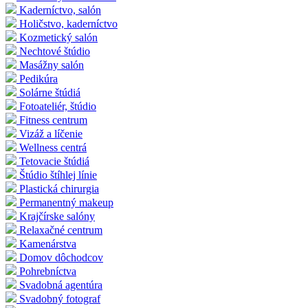
Kaderníctvo, salón
Holičstvo, kaderníctvo
Kozmetický salón
Nechtové štúdio
Masážny salón
Pedikúra
Solárne štúdiá
Fotoateliér, štúdio
Fitness centrum
Vizáž a líčenie
Wellness centrá
Tetovacie štúdiá
Štúdio štíhlej línie
Plastická chirurgia
Permanentný makeup
Krajčírske salóny
Relaxačné centrum
Kamenárstva
Domov dôchodcov
Pohrebníctva
Svadobná agentúra
Svadobný fotograf