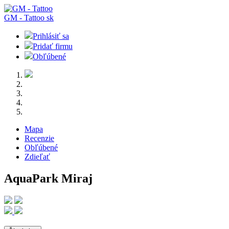
GM - Tattoo
sk
Prihlásiť sa
Pridať firmu
Obľúbené
Mapa
Recenzie
Obľúbené
Zdieľať
AquaPark Miraj