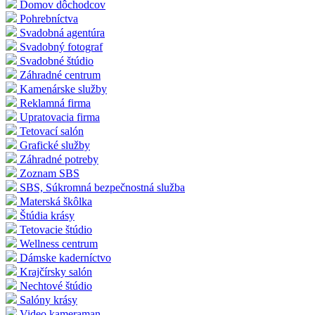
Domov dôchodcov
Pohrebníctva
Svadobná agentúra
Svadobný fotograf
Svadobné štúdio
Záhradné centrum
Kamenárske služby
Reklamná firma
Upratovacia firma
Tetovací salón
Grafické služby
Záhradné potreby
Zoznam SBS
SBS, Súkromná bezpečnostná služba
Materská škôlka
Štúdia krásy
Tetovacie štúdio
Wellness centrum
Dámske kaderníctvo
Krajčírsky salón
Nechtové štúdio
Salóny krásy
Video kameraman