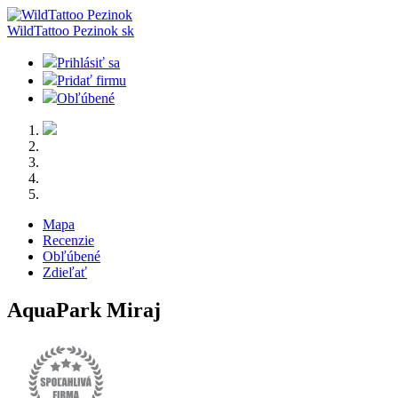
WildTattoo Pezinok
sk
Prihlásiť sa
Pridať firmu
Obľúbené
Mapa
Recenzie
Obľúbené
Zdieľať
AquaPark Miraj