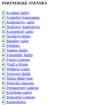
PARTNERSKÉ STRÁNKY
Kvalitné služby
Svadobný kameraman
Kaderníctvo, salón
Holičstvo, kaderníctvo
Kozmetický salón
Nechtové štúdio
Masážny salón
Pedikúra
Solárne štúdiá
Fotoateliér, štúdio
Fitness centrum
Vizáž a líčenie
Wellness centrá
Tetovacie štúdiá
Štúdio štíhlej línie
Plastická chirurgia
Permanentný makeup
Krajčírske salóny
Relaxačné centrum
Kamenárstva