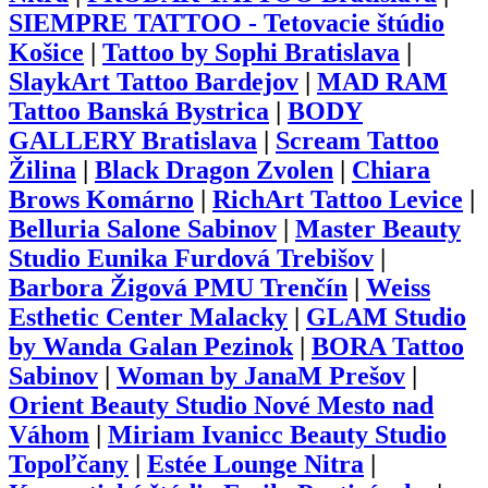
SIEMPRE TATTOO - Tetovacie štúdio
Košice
|
Tattoo by Sophi Bratislava
|
SlaykArt Tattoo Bardejov
|
MAD RAM
Tattoo Banská Bystrica
|
BODY
GALLERY Bratislava
|
Scream Tattoo
Žilina
|
Black Dragon Zvolen
|
Chiara
Brows Komárno
|
RichArt Tattoo Levice
|
Belluria Salone Sabinov
|
Master Beauty
Studio Eunika Furdová Trebišov
|
Barbora Žigová PMU Trenčín
|
Weiss
Esthetic Center Malacky
|
GLAM Studio
by Wanda Galan Pezinok
|
BORA Tattoo
Sabinov
|
Woman by JanaM Prešov
|
Orient Beauty Studio Nové Mesto nad
Váhom
|
Miriam Ivanicc Beauty Studio
Topoľčany
|
Estée Lounge Nitra
|