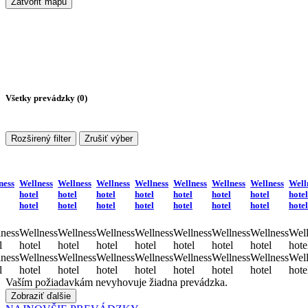
Zatvoriť mapu
Všetky prevádzky (
0
)
Rozširený filter
Zrušiť výber
ness
Wellness
Wellness
Wellness
Wellness
Wellness
Wellness
Wellness
Well
hotel
hotel
hotel
hotel
hotel
hotel
hotel
hotel
hotel
hotel
hotel
hotel
hotel
hotel
hotel
hotel
ness
Wellness
Wellness
Wellness
Wellness
Wellness
Wellness
Wellness
Well
l
hotel
hotel
hotel
hotel
hotel
hotel
hotel
hote
ness
Wellness
Wellness
Wellness
Wellness
Wellness
Wellness
Wellness
Well
l
hotel
hotel
hotel
hotel
hotel
hotel
hotel
hote
Vaším požiadavkám nevyhovuje žiadna prevádzka.
Zobraziť ďalšie