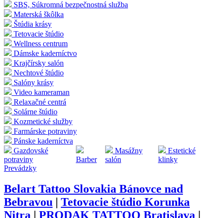
SBS, Súkromná bezpečnostná služba
Materská škôlka
Štúdia krásy
Tetovacie štúdio
Wellness centrum
Dámske kaderníctvo
Krajčírsky salón
Nechtové štúdio
Salóny krásy
Video kameraman
Relaxačné centrá
Solárne štúdio
Kozmetické služby
Farmárske potraviny
Pánske kaderníctva
Gazdovské
Masážny
Estetické
potraviny
Barber
salón
klinky
Prevádzky
Belart Tattoo Slovakia Bánovce nad
Bebravou
|
Tetovacie štúdio Korunka
Nitra
|
PRODAK TATTOO Bratislava
|