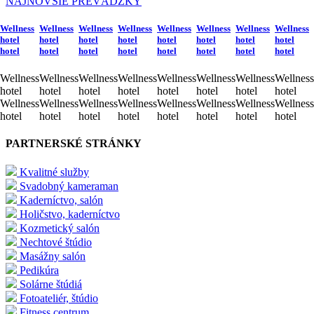
NAJNOVŠIE PREVÁDZKY
Wellness
Wellness
Wellness
Wellness
Wellness
Wellness
Wellness
Wellness
hotel
hotel
hotel
hotel
hotel
hotel
hotel
hotel
hotel
hotel
hotel
hotel
hotel
hotel
hotel
hotel
Wellness
Wellness
Wellness
Wellness
Wellness
Wellness
Wellness
Wellness
hotel
hotel
hotel
hotel
hotel
hotel
hotel
hotel
Wellness
Wellness
Wellness
Wellness
Wellness
Wellness
Wellness
Wellness
hotel
hotel
hotel
hotel
hotel
hotel
hotel
hotel
PARTNERSKÉ STRÁNKY
Kvalitné služby
Svadobný kameraman
Kaderníctvo, salón
Holičstvo, kaderníctvo
Kozmetický salón
Nechtové štúdio
Masážny salón
Pedikúra
Solárne štúdiá
Fotoateliér, štúdio
Fitness centrum