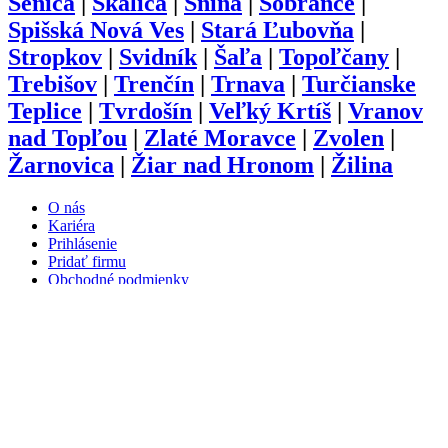
Senica
|
Skalica
|
Snina
|
Sobrance
|
Spišská Nová Ves
|
Stará Ľubovňa
|
Stropkov
|
Svidník
|
Šaľa
|
Topoľčany
|
Trebišov
|
Trenčín
|
Trnava
|
Turčianske
Teplice
|
Tvrdošín
|
Veľký Krtíš
|
Vranov
nad Topľou
|
Zlaté Moravce
|
Zvolen
|
Žarnovica
|
Žiar nad Hronom
|
Žilina
O nás
Kariéra
Prihlásenie
Pridať firmu
Obchodné podmienky
Služby
Anketa
Virtual Tour
Dopyt
Internetová stránka
Iplatforma s.r.o. Klokoč 28,
962 25 Klokoč