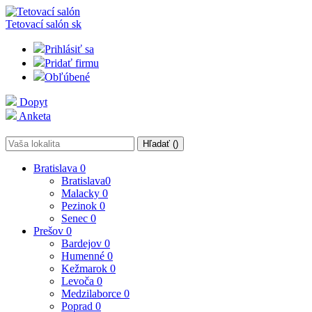
Tetovací salón
sk
Prihlásiť sa
Pridať firmu
Obľúbené
Dopyt
Anketa
Hľadať (
)
Bratislava
0
Bratislava
0
Malacky
0
Pezinok
0
Senec
0
Prešov
0
Bardejov
0
Humenné
0
Kežmarok
0
Levoča
0
Medzilaborce
0
Poprad
0