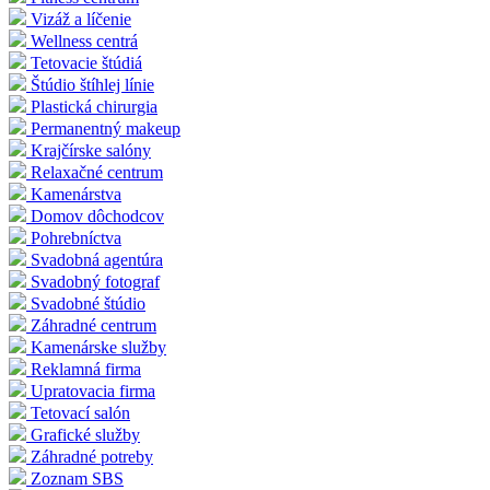
Vizáž a líčenie
Wellness centrá
Tetovacie štúdiá
Štúdio štíhlej línie
Plastická chirurgia
Permanentný makeup
Krajčírske salóny
Relaxačné centrum
Kamenárstva
Domov dôchodcov
Pohrebníctva
Svadobná agentúra
Svadobný fotograf
Svadobné štúdio
Záhradné centrum
Kamenárske služby
Reklamná firma
Upratovacia firma
Tetovací salón
Grafické služby
Záhradné potreby
Zoznam SBS