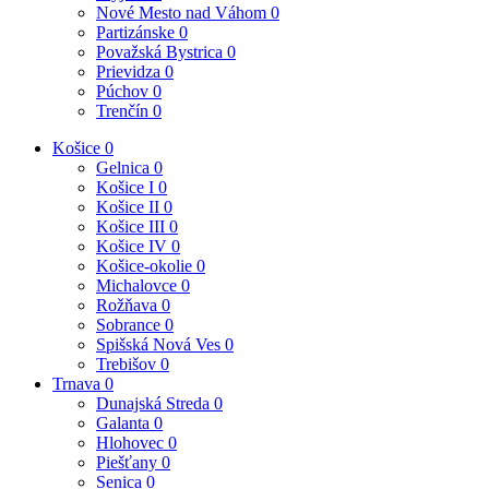
Nové Mesto nad Váhom
0
Partizánske
0
Považská Bystrica
0
Prievidza
0
Púchov
0
Trenčín
0
Košice
0
Gelnica
0
Košice I
0
Košice II
0
Košice III
0
Košice IV
0
Košice-okolie
0
Michalovce
0
Rožňava
0
Sobrance
0
Spišská Nová Ves
0
Trebišov
0
Trnava
0
Dunajská Streda
0
Galanta
0
Hlohovec
0
Piešťany
0
Senica
0