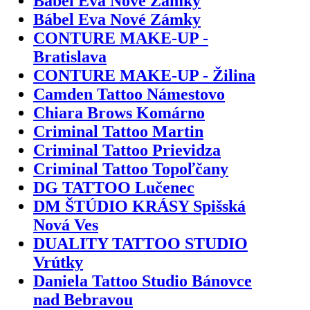
Bábel Eva Nové Zámky
Bábel Eva Nové Zámky
CONTURE MAKE-UP -
Bratislava
CONTURE MAKE-UP - Žilina
Camden Tattoo Námestovo
Chiara Brows Komárno
Criminal Tattoo Martin
Criminal Tattoo Prievidza
Criminal Tattoo Topoľčany
DG TATTOO Lučenec
DM ŠTÚDIO KRÁSY Spišská
Nová Ves
DUALITY TATTOO STUDIO
Vrútky
Daniela Tattoo Studio Bánovce
nad Bebravou