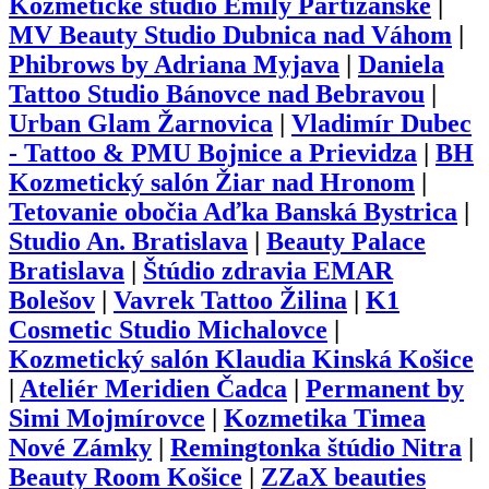
Kozmetické štúdio Emily Partizánske
|
MV Beauty Studio Dubnica nad Váhom
|
Phibrows by Adriana Myjava
|
Daniela
Tattoo Studio Bánovce nad Bebravou
|
Urban Glam Žarnovica
|
Vladimír Dubec
- Tattoo & PMU Bojnice a Prievidza
|
BH
Kozmetický salón Žiar nad Hronom
|
Tetovanie obočia Aďka Banská Bystrica
|
Studio An. Bratislava
|
Beauty Palace
Bratislava
|
Štúdio zdravia EMAR
Bolešov
|
Vavrek Tattoo Žilina
|
K1
Cosmetic Studio Michalovce
|
Kozmetický salón Klaudia Kinská Košice
|
Ateliér Meridien Čadca
|
Permanent by
Simi Mojmírovce
|
Kozmetika Timea
Nové Zámky
|
Remingtonka štúdio Nitra
|
Beauty Room Košice
|
ZZaX beauties