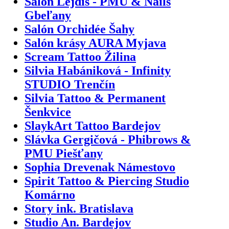
Salón Lejdis - PMU & Nails
Gbeľany
Salón Orchidée Šahy
Salón krásy AURA Myjava
Scream Tattoo Žilina
Silvia Habániková - Infinity
STUDIO Trenčín
Silvia Tattoo & Permanent
Šenkvice
SlaykArt Tattoo Bardejov
Slávka Gergičová - Phibrows &
PMU Piešťany
Sophia Drevenak Námestovo
Spirit Tattoo & Piercing Studio
Komárno
Story ink. Bratislava
Studio An. Bardejov