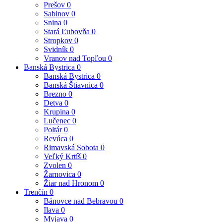
Prešov
0
Sabinov
0
Snina
0
Stará Ľubovňa
0
Stropkov
0
Svidník
0
Vranov nad Topľou
0
Banská Bystrica
0
Banská Bystrica
0
Banská Štiavnica
0
Brezno
0
Detva
0
Krupina
0
Lučenec
0
Poltár
0
Revúca
0
Rimavská Sobota
0
Veľký Krtíš
0
Zvolen
0
Žarnovica
0
Žiar nad Hronom
0
Trenčín
0
Bánovce nad Bebravou
0
Ilava
0
Myjava
0