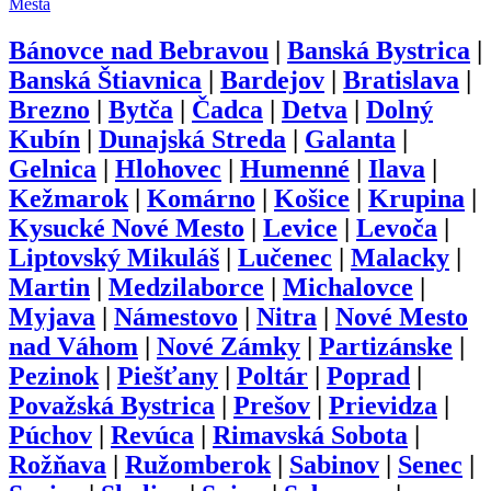
Mestá
Bánovce nad Bebravou
|
Banská Bystrica
|
Banská Štiavnica
|
Bardejov
|
Bratislava
|
Brezno
|
Bytča
|
Čadca
|
Detva
|
Dolný
Kubín
|
Dunajská Streda
|
Galanta
|
Gelnica
|
Hlohovec
|
Humenné
|
Ilava
|
Kežmarok
|
Komárno
|
Košice
|
Krupina
|
Kysucké Nové Mesto
|
Levice
|
Levoča
|
Liptovský Mikuláš
|
Lučenec
|
Malacky
|
Martin
|
Medzilaborce
|
Michalovce
|
Myjava
|
Námestovo
|
Nitra
|
Nové Mesto
nad Váhom
|
Nové Zámky
|
Partizánske
|
Pezinok
|
Piešťany
|
Poltár
|
Poprad
|
Považská Bystrica
|
Prešov
|
Prievidza
|
Púchov
|
Revúca
|
Rimavská Sobota
|
Rožňava
|
Ružomberok
|
Sabinov
|
Senec
|