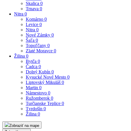
Skalica
0
Trnava
0
Nitra
0
Komárno
0
Levice
0
Nitra
0
Nové Zámky
0
Šaľa
0
Topoľčany
0
Zlaté Moravce
0
Žilina
0
Bytča
0
Čadca
0
Dolný Kubín
0
Kysucké Nové Mesto
0
Liptovský Mikuláš
0
Martin
0
Námestovo
0
Ružomberok
0
Turčianske Teplice
0
Tvrdošín
0
Žilina
0
Zobraziť na mape