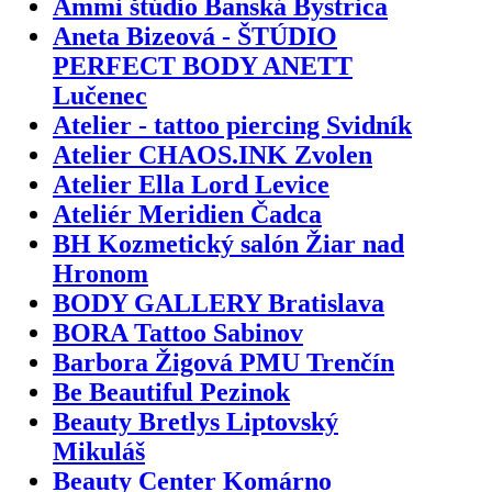
Ammi štúdio Banská Bystrica
Aneta Bizeová - ŠTÚDIO
PERFECT BODY ANETT
Lučenec
Atelier - tattoo piercing Svidník
Atelier CHAOS.INK Zvolen
Atelier Ella Lord Levice
Ateliér Meridien Čadca
BH Kozmetický salón Žiar nad
Hronom
BODY GALLERY Bratislava
BORA Tattoo Sabinov
Barbora Žigová PMU Trenčín
Be Beautiful Pezinok
Beauty Bretlys Liptovský
Mikuláš
Beauty Center Komárno