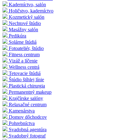
Kaderníctvo, salón
Holičstvo, kaderníctvo
Kozmetický salón
Nechtové štúdio
Masážny salón
Pedikúra
Solárne štúdiá
Fotoateliér, štúdio
Fitness centrum
Vizáž a líčenie
Wellness centrá
Tetovacie štúdiá
Štúdio štíhlej línie
Plastická chirurgia
Permanentný makeup
Krajčírske salóny
Relaxačné centrum
Kamenárstva
Domov dôchodcov
Pohrebníctva
Svadobná agentúra
Svadobný fotograf