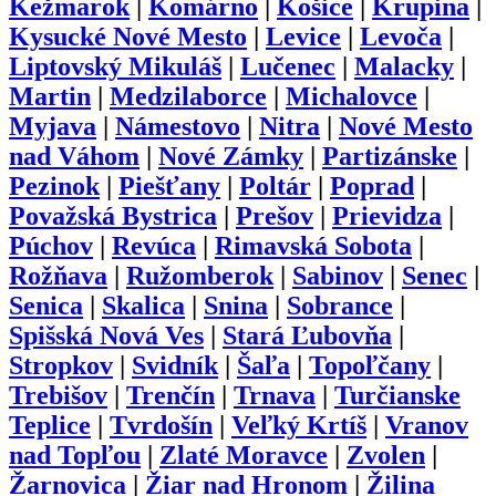
Kežmarok
|
Komárno
|
Košice
|
Krupina
|
Kysucké Nové Mesto
|
Levice
|
Levoča
|
Liptovský Mikuláš
|
Lučenec
|
Malacky
|
Martin
|
Medzilaborce
|
Michalovce
|
Myjava
|
Námestovo
|
Nitra
|
Nové Mesto
nad Váhom
|
Nové Zámky
|
Partizánske
|
Pezinok
|
Piešťany
|
Poltár
|
Poprad
|
Považská Bystrica
|
Prešov
|
Prievidza
|
Púchov
|
Revúca
|
Rimavská Sobota
|
Rožňava
|
Ružomberok
|
Sabinov
|
Senec
|
Senica
|
Skalica
|
Snina
|
Sobrance
|
Spišská Nová Ves
|
Stará Ľubovňa
|
Stropkov
|
Svidník
|
Šaľa
|
Topoľčany
|
Trebišov
|
Trenčín
|
Trnava
|
Turčianske
Teplice
|
Tvrdošín
|
Veľký Krtíš
|
Vranov
nad Topľou
|
Zlaté Moravce
|
Zvolen
|
Žarnovica
|
Žiar nad Hronom
|
Žilina