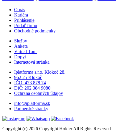
O nás
Kariéra
Prihlásenie
Pridať firmu
Obchodné podmienky
Služby
Anketa
Virtual Tour
Dopyt
Internetová stránka
Iplatforma s.r.o. Klokoč 28,
962 25 Klokoč
IČO: 473 878 74
DiČ: 202 384 9080
Ochrana osobných údajov
info@iplatforma.sk
Partnerské stránky
Copyright (c) 2026 Copyright Holder All Rights Reserved