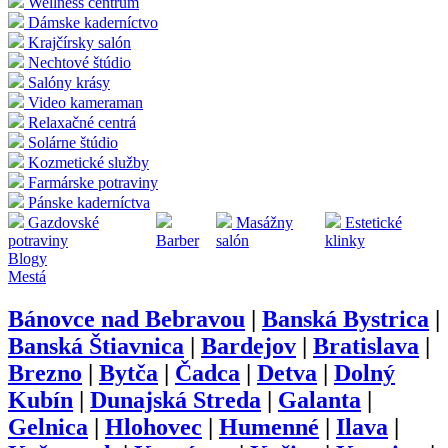
Wellness centrum
Dámske kaderníctvo
Krajčírsky salón
Nechtové štúdio
Salóny krásy
Video kameraman
Relaxačné centrá
Solárne štúdio
Kozmetické služby
Farmárske potraviny
Pánske kaderníctva
Gazdovské
Masážny
Estetické
potraviny
Barber
salón
klinky
Blogy
Mestá
Bánovce nad Bebravou
|
Banská Bystrica
|
Banská Štiavnica
|
Bardejov
|
Bratislava
|
Brezno
|
Bytča
|
Čadca
|
Detva
|
Dolný
Kubín
|
Dunajská Streda
|
Galanta
|
Gelnica
|
Hlohovec
|
Humenné
|
Ilava
|