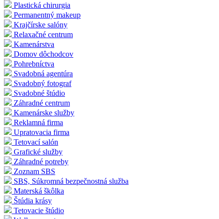
Plastická chirurgia
Permanentný makeup
Krajčírske salóny
Relaxačné centrum
Kamenárstva
Domov dôchodcov
Pohrebníctva
Svadobná agentúra
Svadobný fotograf
Svadobné štúdio
Záhradné centrum
Kamenárske služby
Reklamná firma
Upratovacia firma
Tetovací salón
Grafické služby
Záhradné potreby
Zoznam SBS
SBS, Súkromná bezpečnostná služba
Materská škôlka
Štúdia krásy
Tetovacie štúdio