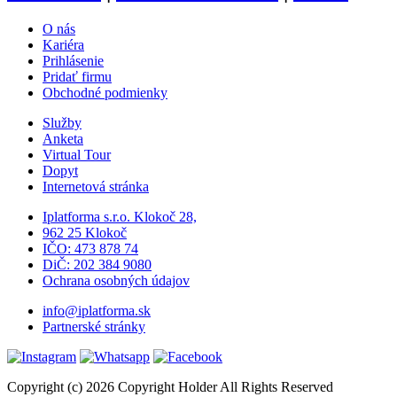
O nás
Kariéra
Prihlásenie
Pridať firmu
Obchodné podmienky
Služby
Anketa
Virtual Tour
Dopyt
Internetová stránka
Iplatforma s.r.o. Klokoč 28,
962 25 Klokoč
IČO: 473 878 74
DiČ: 202 384 9080
Ochrana osobných údajov
info@iplatforma.sk
Partnerské stránky
Copyright (c) 2026 Copyright Holder All Rights Reserved