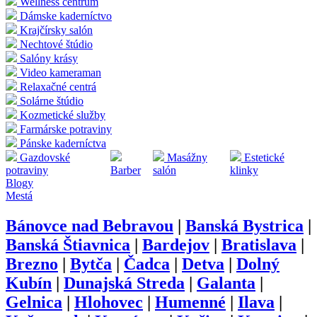
Wellness centrum
Dámske kaderníctvo
Krajčírsky salón
Nechtové štúdio
Salóny krásy
Video kameraman
Relaxačné centrá
Solárne štúdio
Kozmetické služby
Farmárske potraviny
Pánske kaderníctva
Gazdovské
Masážny
Estetické
potraviny
Barber
salón
klinky
Blogy
Mestá
Bánovce nad Bebravou
|
Banská Bystrica
|
Banská Štiavnica
|
Bardejov
|
Bratislava
|
Brezno
|
Bytča
|
Čadca
|
Detva
|
Dolný
Kubín
|
Dunajská Streda
|
Galanta
|
Gelnica
|
Hlohovec
|
Humenné
|
Ilava
|