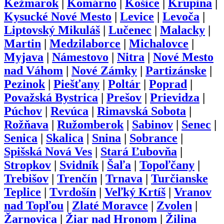
Kežmarok
|
Komárno
|
Košice
|
Krupina
|
Kysucké Nové Mesto
|
Levice
|
Levoča
|
Liptovský Mikuláš
|
Lučenec
|
Malacky
|
Martin
|
Medzilaborce
|
Michalovce
|
Myjava
|
Námestovo
|
Nitra
|
Nové Mesto
nad Váhom
|
Nové Zámky
|
Partizánske
|
Pezinok
|
Piešťany
|
Poltár
|
Poprad
|
Považská Bystrica
|
Prešov
|
Prievidza
|
Púchov
|
Revúca
|
Rimavská Sobota
|
Rožňava
|
Ružomberok
|
Sabinov
|
Senec
|
Senica
|
Skalica
|
Snina
|
Sobrance
|
Spišská Nová Ves
|
Stará Ľubovňa
|
Stropkov
|
Svidník
|
Šaľa
|
Topoľčany
|
Trebišov
|
Trenčín
|
Trnava
|
Turčianske
Teplice
|
Tvrdošín
|
Veľký Krtíš
|
Vranov
nad Topľou
|
Zlaté Moravce
|
Zvolen
|
Žarnovica
|
Žiar nad Hronom
|
Žilina